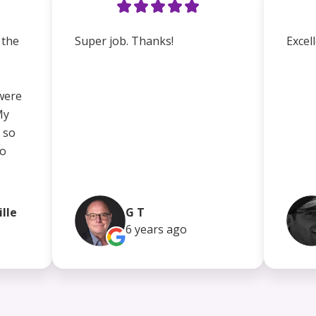
 the
Super job. Thanks!
Excell
were
My
 so
no
ille
G T
6 years
ago